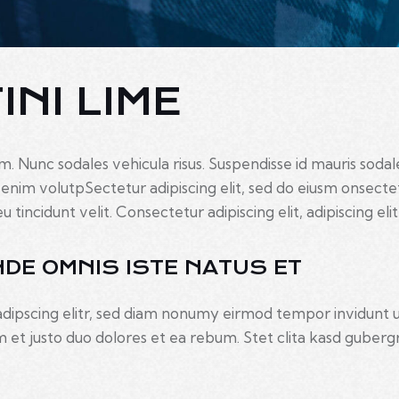
NI LIME
um. Nunc sodales vehicula risus. Suspendisse id mauris sodale
is enim volutpSectetur adipiscing elit, sed do eiusm onsect
u tincidunt velit. Consectetur adipiscing elit, adipiscing elit
NDE OMNIS ISTE NATUS ET
adipscing elitr, sed diam nonumy eirmod tempor invidunt 
 et justo duo dolores et ea rebum. Stet clita kasd guber