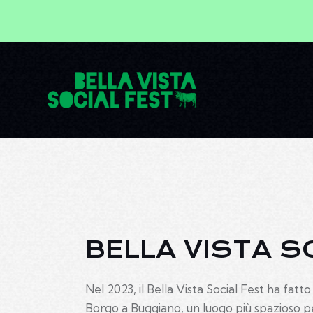
BELLA VISTA S
Nel 2023, il Bella Vista Social Fest ha fat
Borgo a Buggiano, un luogo più spazioso p