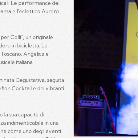
icali. Le performance del
iama e l’eclettico Auroro
per Colli”, un’originale
ersi in bicicletta. Le
i Toscano, Angelica e
sicale italiana.
minata Degustativa, seguita
ori Cocktail e dei vibranti
o la sua capacità di
za indimenticabile in una
ione come uno degli eventi