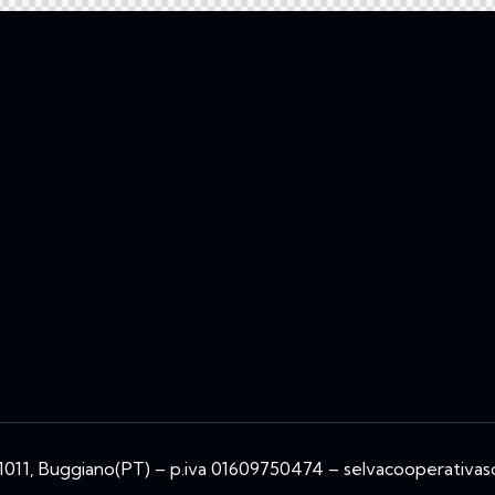
 51011, Buggiano(PT) – p.iva 01609750474 – selvacooperativas